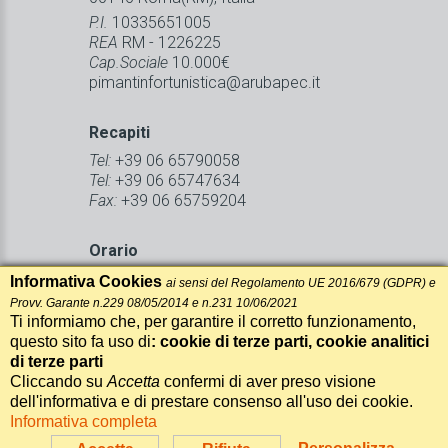
P.I.
10335651005
REA
RM - 1226225
Cap.Sociale
10.000€
pimantinfortunistica@arubapec.it
Recapiti
Tel:
+39 06 65790058
Tel:
+39 06 65747634
Fax:
+39 06 65759204
Orario
Siamo aperti dal
Lunedì al Venerdì
Informativa Cookies
ai sensi del Regolamento UE 2016/679 (GDPR) e
dalle 8:30 alle 13:00 e
Provv. Garante n.229 08/05/2014 e n.231 10/06/2021
dalle 14:30 alle 18:00.
Ti informiamo che, per garantire il corretto funzionamento,
questo sito fa uso di
: cookie di terze parti, cookie analitici
di terze parti
Informativa sui cookie
Cliccando su
Accetta
confermi di aver preso visione
Realizzazione Siti Web Itala
dell'informativa e di prestare consenso all'uso dei cookie.
Informativa completa