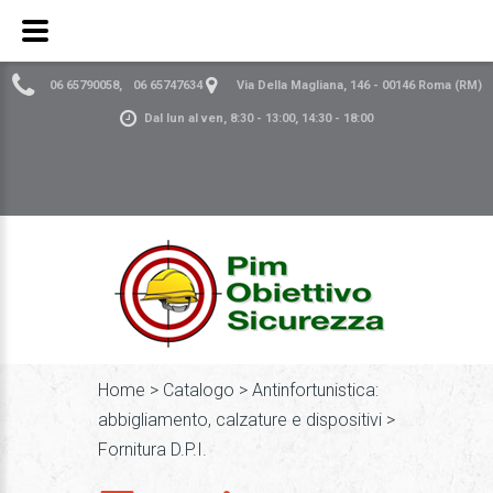
06 65790058
,
06 65747634
Via Della Magliana, 146 - 00146 Roma (RM)
Dal lun al ven, 8:30 - 13:00, 14:30 - 18:00
Home
>
Catalogo
>
Antinfortunistica:
abbigliamento, calzature e dispositivi
>
Fornitura D.P.I.