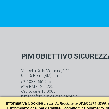
PIM OBIETTIVO SICUREZZ
Via Della Della Magliana, 146
00146
Roma
(RM)
, Italia
P.I.
10335651005
REA
RM - 1226225
Cap.Sociale
10.000€
pimantinfortunistica@arubapec.it
Informativa Cookies
ai sensi del Regolamento UE 2016/679 (GDPR) e
Ti informiamo che, per garantire il corretto funzionamento, qu