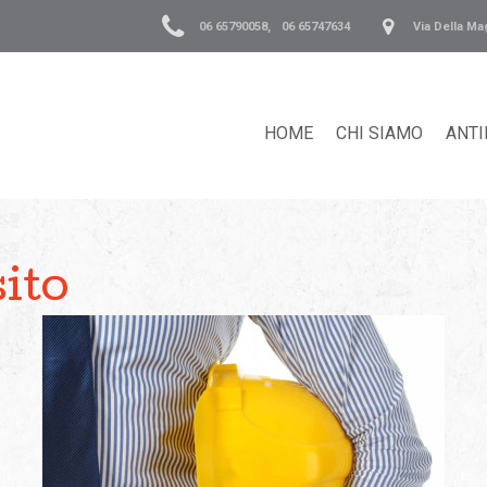
06 65790058
,
06 65747634
Via Della Ma
HOME
CHI SIAMO
ANTI
sito