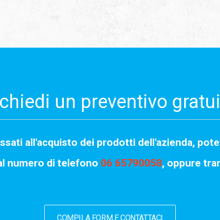
chiedi un preventivo gratu
ssati all'acquisto dei prodotti dell'azienda, pote
al numero di telefono
06 65790058
, oppure tram
COMPILA FORM E CONTATTACI