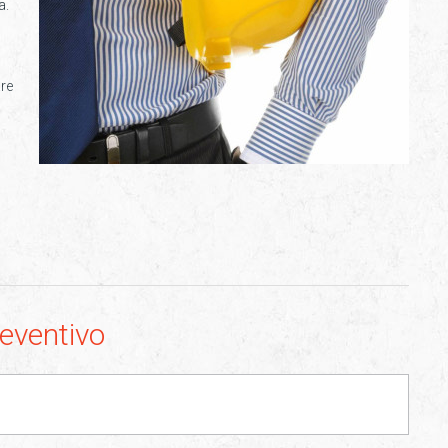
a.
are
reventivo