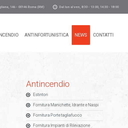
gliana, 146 - 00146 Roma (RM)
Dal lun al ven, 8:30 - 13:00, 14:30 - 18:00
NCENDIO
ANTINFORTUNISTICA
NEWS
CONTATTI
Antincendio
Estintori
Fornitura Manichette, Idrante e Naspi
Fornitura Porte tagliafuoco
Fornitura Impianti di Rilevazione