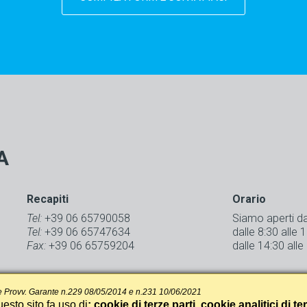
A
Recapiti
Orario
Tel:
+39 06 65790058
Siamo aperti d
Tel:
+39 06 65747634
dalle 8:30 alle 
Fax:
+39 06 65759204
dalle 14:30 alle
 Provv. Garante n.229 08/05/2014 e n.231 10/06/2021
esto sito fa uso di
: cookie di terze parti, cookie analitici di te